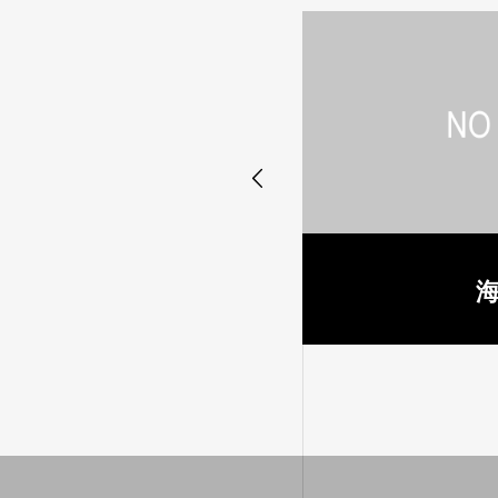

スクーバ事故