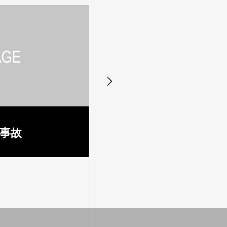

事故
スクーバ事故